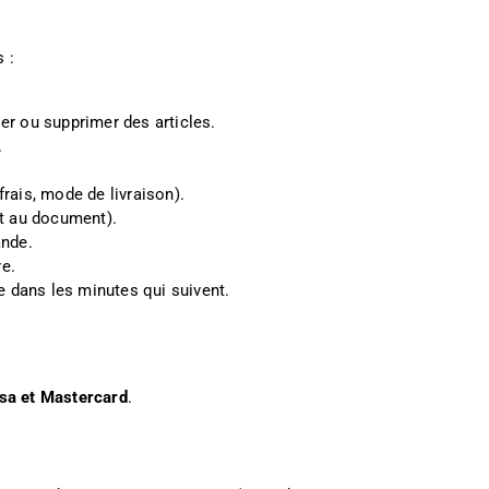
 :
ier ou supprimer des articles.
.
 frais, mode de livraison).
t au document).
ande.
re.
e dans les minutes qui suivent.
isa et Mastercard
.