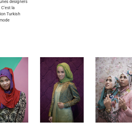
unes designers
 C’est la
ion Turkish
a mode