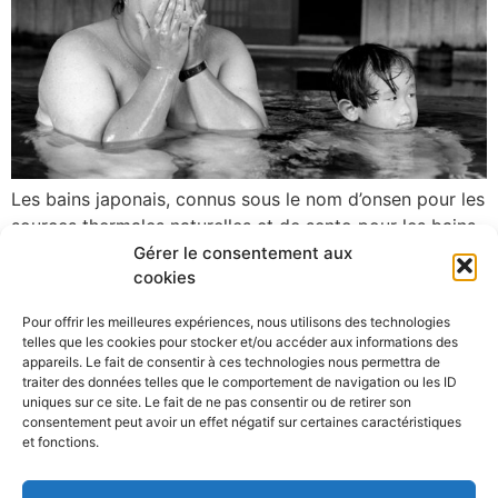
Les bains japonais, connus sous le nom d’onsen pour les
sources thermales naturelles et de sento pour les bains
publics, sont une partie intégrante de la culture
Gérer le consentement aux
cookies
japonaise, offrant un moment de relaxation, de
purification et de convivialité. Traditionnellement, ils
Pour offrir les meilleures expériences, nous utilisons des technologies
permettent de se laver et de se rincer à l’extérieur de la
telles que les cookies pour stocker et/ou accéder aux informations des
baignoire avant d’entrer […]
appareils. Le fait de consentir à ces technologies nous permettra de
traiter des données telles que le comportement de navigation ou les ID
uniques sur ce site. Le fait de ne pas consentir ou de retirer son
Prochain
→
consentement peut avoir un effet négatif sur certaines caractéristiques
et fonctions.