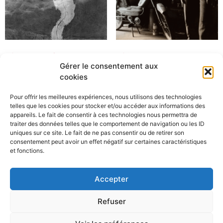
Afrique Fantôme n°16
Afrique n°01
Gérer le consentement aux
1 200,00
€
1 200,00
€
TTC
TTC
cookies
Ajouter au panier
Ajouter au panier
Pour offrir les meilleures expériences, nous utilisons des technologies
telles que les cookies pour stocker et/ou accéder aux informations des
appareils. Le fait de consentir à ces technologies nous permettra de
traiter des données telles que le comportement de navigation ou les ID
uniques sur ce site. Le fait de ne pas consentir ou de retirer son
1
2
3
4
5
6
7
→
consentement peut avoir un effet négatif sur certaines caractéristiques
et fonctions.
Accepter
FRANCOISEHUGUIER.FR
Refuser
Conditions générales de vente