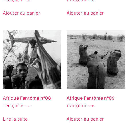
1 200,00
€
1 200,00
€
TTC
TTC
Ajouter au panier
Ajouter au panier
Afrique Fantôme n°08
Afrique Fantôme n°09
1 200,00
€
1 200,00
€
TTC
TTC
Lire la suite
Ajouter au panier