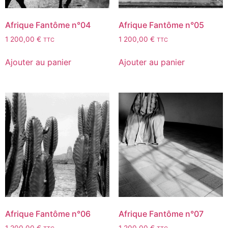
Afrique Fantôme n°04
Afrique Fantôme n°05
1 200,00
€
1 200,00
€
TTC
TTC
Ajouter au panier
Ajouter au panier
Afrique Fantôme n°06
Afrique Fantôme n°07