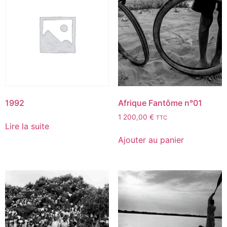
1992
Afrique Fantôme n°01
1 200,00
€
TTC
Lire la suite
Ajouter au panier