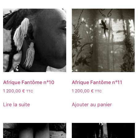
Afrique Fantôme n°10
Afrique Fantôme n°11
1 200,00
€
1 200,00
€
TTC
TTC
Lire la suite
Ajouter au panier